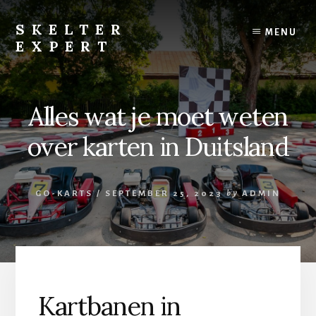
Skip
to
SKELTER
MENU
content
EXPERT
Skelter
blog
Alles wat je moet weten
over karten in Duitsland
GO-KARTS
/
SEPTEMBER 25, 2023
by
ADMIN
Kartbanen in